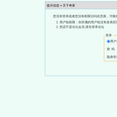
提示信息 »
天下奇富
您没有登录或者您没有权限访问此页面，可能
用户组权限：你所属的用户组没有发表回
您还不是论坛会员,请先登录论坛
登录
用
密 码
隐身登