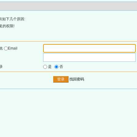
有如下几个原因:
复的权限!
户名
Email
录
是
否
找回密码