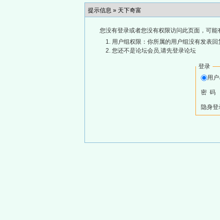
提示信息 »
天下奇富
您没有登录或者您没有权限访问此页面，可能
用户组权限：你所属的用户组没有发表回
您还不是论坛会员,请先登录论坛
登录
用
密 码
隐身登