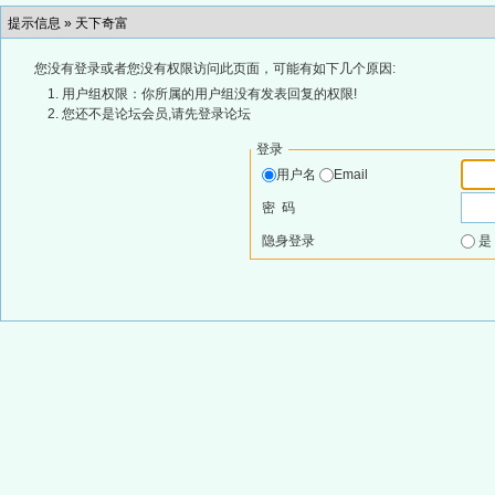
提示信息 »
天下奇富
您没有登录或者您没有权限访问此页面，可能有如下几个原因:
用户组权限：你所属的用户组没有发表回复的权限!
您还不是论坛会员,请先登录论坛
登录
用户名
Email
密 码
隐身登录