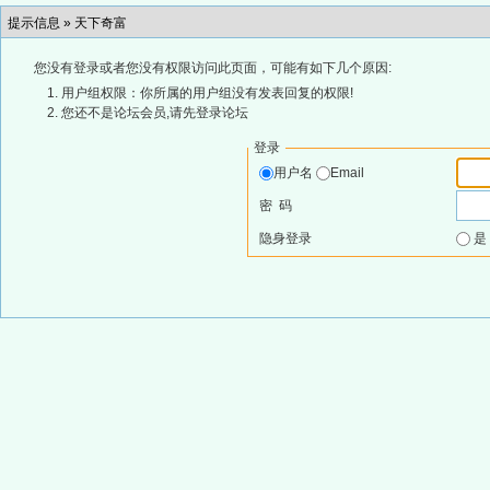
提示信息 »
天下奇富
您没有登录或者您没有权限访问此页面，可能有如下几个原因:
用户组权限：你所属的用户组没有发表回复的权限!
您还不是论坛会员,请先登录论坛
登录
用户名
Email
密 码
隐身登录