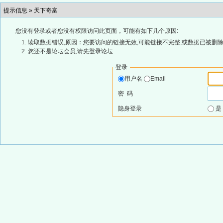
提示信息 »
天下奇富
您没有登录或者您没有权限访问此页面，可能有如下几个原因:
读取数据错误,原因：您要访问的链接无效,可能链接不完整,或数据已被删除
您还不是论坛会员,请先登录论坛
登录
用户名
Email
密 码
隐身登录