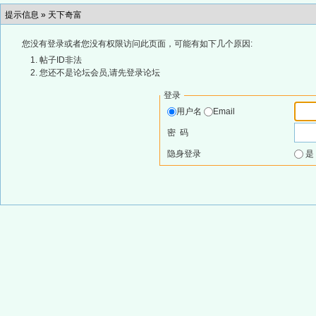
提示信息 »
天下奇富
您没有登录或者您没有权限访问此页面，可能有如下几个原因:
帖子ID非法
您还不是论坛会员,请先登录论坛
登录
用户名
Email
密 码
隐身登录