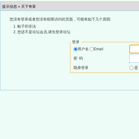
提示信息 »
天下奇富
您没有登录或者您没有权限访问此页面，可能有如下几个原因:
帖子ID非法
您还不是论坛会员,请先登录论坛
登录
用户名
Email
密 码
隐身登录