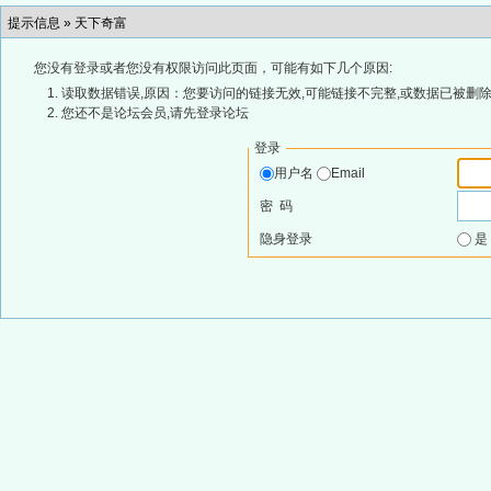
提示信息 »
天下奇富
您没有登录或者您没有权限访问此页面，可能有如下几个原因:
读取数据错误,原因：您要访问的链接无效,可能链接不完整,或数据已被删除
您还不是论坛会员,请先登录论坛
登录
用户名
Email
密 码
隐身登录