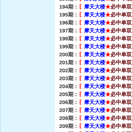
194期：
〖
摩天大楼
★
必中单双
195期：
〖
摩天大楼
★
必中单双
196期：
〖
摩天大楼
★
必中单双
197期：
〖
摩天大楼
★
必中单双
198期：
〖
摩天大楼
★
必中单双
199期：
〖
摩天大楼
★
必中单双
200期：
〖
摩天大楼
★
必中单双
201期：
〖
摩天大楼
★
必中单双
202期：
〖
摩天大楼
★
必中单双
203期：
〖
摩天大楼
★
必中单双
204期：
〖
摩天大楼
★
必中单双
205期：
〖
摩天大楼
★
必中单双
206期：
〖
摩天大楼
★
必中单双
207期：
〖
摩天大楼
★
必中单双
208期：
〖
摩天大楼
★
必中单双
209期：
〖
摩天大楼
★
必中单双