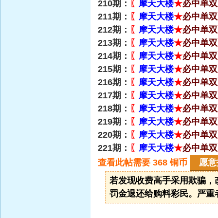
210期：
〖
摩天大楼
★
必中单双
211期：
〖
摩天大楼
★
必中单双
212期：
〖
摩天大楼
★
必中单双
213期：
〖
摩天大楼
★
必中单双
214期：
〖
摩天大楼
★
必中单双
215期：
〖
摩天大楼
★
必中单双
216期：
〖
摩天大楼
★
必中单双
217期：
〖
摩天大楼
★
必中单双
218期：
〖
摩天大楼
★
必中单双
219期：
〖
摩天大楼
★
必中单双
220期：
〖
摩天大楼
★
必中单双
221期：
〖
摩天大楼
★
必中单双
查看此帖需要 368 铜币
若发现收费高手采用欺骗，改
罚金退还给购料彩民。严重者