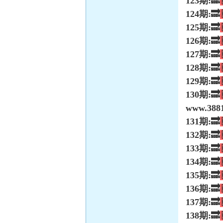
123期:🔜
124期:🔜
125期:🔜
126期:🔜
127期:🔜
128期:🔜
129期:🔜
130期:🔜
www.388
131期:🔜
132期:🔜
133期:🔜
134期:🔜
135期:🔜
136期:🔜
137期:🔜
138期:🔜