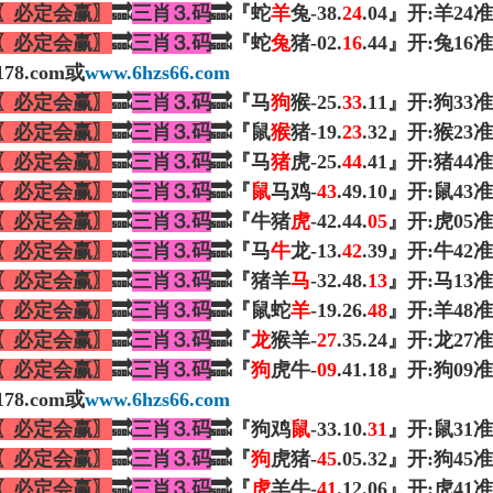
〖必定会赢〗
🔜
三肖⒊码
🔜『蛇
羊
兔-38.
24
.04』开:羊24准
〖必定会赢〗
🔜
三肖⒊码
🔜『蛇
兔
猪-02.
16
.44』开:兔16准
178.com或
www.6hzs66.com
〖必定会赢〗
🔜
三肖⒊码
🔜『马
狗
猴-25.
33
.11』开:狗33准
〖必定会赢〗
🔜
三肖⒊码
🔜『鼠
猴
猪-19.
23
.32』开:猴23准
〖必定会赢〗
🔜
三肖⒊码
🔜『马
猪
虎-25.
44
.41』开:猪44准
〖必定会赢〗
🔜
三肖⒊码
🔜『
鼠
马鸡-
43
.49.10』开:鼠43准
〖必定会赢〗
🔜
三肖⒊码
🔜『牛猪
虎
-42.44.
05
』开:虎05准
〖必定会赢〗
🔜
三肖⒊码
🔜『马
牛
龙-13.
42
.39』开:牛42准
〖必定会赢〗
🔜
三肖⒊码
🔜『猪羊
马
-32.48.
13
』开:马13准
〖必定会赢〗
🔜
三肖⒊码
🔜『鼠蛇
羊
-19.26.
48
』开:羊48准
〖必定会赢〗
🔜
三肖⒊码
🔜『
龙
猴羊-
27
.35.24』开:龙27准
〖必定会赢〗
🔜
三肖⒊码
🔜『
狗
虎牛-
09
.41.18』开:狗09准
178.com或
www.6hzs66.com
〖必定会赢〗
🔜
三肖⒊码
🔜『狗鸡
鼠
-33.10.
31
』开:鼠31准
〖必定会赢〗
🔜
三肖⒊码
🔜『
狗
虎猪-
45
.05.32』开:狗45准
〖必定会赢〗
🔜
三肖⒊码
🔜『
虎
羊牛-
41
.12.06』开:虎41准