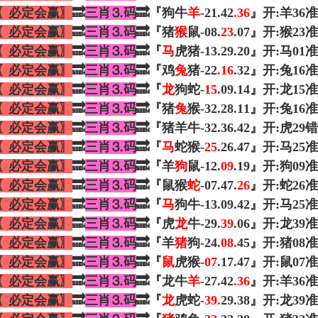
〖必定会赢〗
🔜
三肖⒊码
🔜『狗牛
羊
-21.42
.36
』开:羊36准
〖必定会赢〗
🔜
三肖⒊码
🔜『猪
猴
鼠-08.
23
.07』开:猴23准
〖必定会赢〗
🔜
三肖⒊码
🔜『
马
虎猪-13.29.20』开:马01准
〖必定会赢〗
🔜
三肖⒊码
🔜『鸡
兔
猪-22
.16
.32』开:兔16准
〖必定会赢〗
🔜
三肖⒊码
🔜『
龙
狗蛇-
15
.09.14』开:龙15准
〖必定会赢〗
🔜
三肖⒊码
🔜『猪
兔
猴-32.28.11』开:兔16准
〖必定会赢〗
🔜
三肖⒊码
🔜『猪羊牛-32.36.42』开:虎29错
〖必定会赢〗
🔜
三肖⒊码
🔜『
马
蛇猴-
25
.26.47』开:马25准
〖必定会赢〗
🔜
三肖⒊码
🔜『羊
狗
鼠-12.
09
.19』开:狗09准
〖必定会赢〗
🔜
三肖⒊码
🔜『鼠猴
蛇
-07.47.
26
』开:蛇26准
〖必定会赢〗
🔜
三肖⒊码
🔜『
马
狗牛-13.09.42』开:马25准
〖必定会赢〗
🔜
三肖⒊码
🔜『虎
龙
牛-29.
39
.06』开:龙39准
〖必定会赢〗
🔜
三肖⒊码
🔜『羊
猪
狗-24.
08.
45』开:猪08准
〖必定会赢〗
🔜
三肖⒊码
🔜『
鼠
虎猴-
07
.17.47』开:鼠07准
〖必定会赢〗
🔜
三肖⒊码
🔜『龙牛
羊
-27.42
.36
』开:羊36准
〖必定会赢〗
🔜
三肖⒊码
🔜『
龙
虎蛇-
39.
29.38』开:龙39准