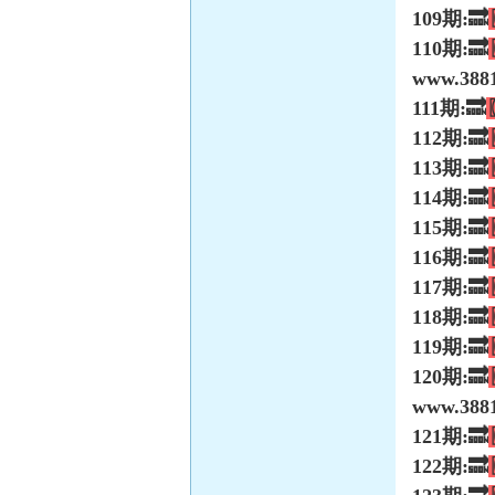
109期:🔜
110期:🔜
www.388
111期:🔜
112期:🔜
113期:🔜
114期:🔜
115期:🔜
116期:🔜
117期:🔜
118期:🔜
119期:🔜
120期:🔜
www.388
121期:🔜
122期:🔜