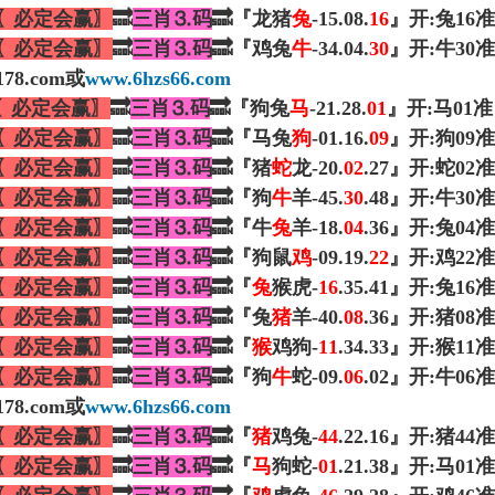
〖必定会赢〗
🔜
三肖⒊码
🔜『龙猪
兔
-15.08.
16
』开:兔16准
〖必定会赢〗
🔜
三肖⒊码
🔜『鸡兔
牛
-34.04.
30
』开:牛30准
178.com或
www.6hzs66.com
〖必定会赢〗
🔜
三肖⒊码
🔜『狗兔
马
-21.28.
01
』开:马01准
〖必定会赢〗
🔜
三肖⒊码
🔜『马兔
狗
-01.16.
09
』开:狗09准
〖必定会赢〗
🔜
三肖⒊码
🔜『猪
蛇
龙-20.
02
.27』开:蛇02准
〖必定会赢〗
🔜
三肖⒊码
🔜『狗
牛
羊-45.
30
.48』开:牛30准
〖必定会赢〗
🔜
三肖⒊码
🔜『牛
兔
羊-18.
04
.36』开:兔04准
〖必定会赢〗
🔜
三肖⒊码
🔜『狗鼠
鸡
-09.19.
22
』开:鸡22准
〖必定会赢〗
🔜
三肖⒊码
🔜『
兔
猴虎-
16
.35.41』开:兔16准
〖必定会赢〗
🔜
三肖⒊码
🔜『兔
猪
羊-40.
08
.36』开:猪08准
〖必定会赢〗
🔜
三肖⒊码
🔜『
猴
鸡狗-
11
.34.33』开:猴11准
〖必定会赢〗
🔜
三肖⒊码
🔜『狗
牛
蛇-09.
06
.02』开:牛06准
178.com或
www.6hzs66.com
〖必定会赢〗
🔜
三肖⒊码
🔜『
猪
鸡兔-
44
.22.16』开:猪44准
〖必定会赢〗
🔜
三肖⒊码
🔜『
马
狗蛇-
01
.21.38』开:马01准