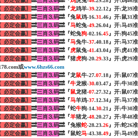
〖必定会赢〗
🔜
三肖⒊码
🔜『
鸡
虎兔-
46
.29.28』开:鸡46准
〖必定会赢〗
🔜
三肖⒊码
🔜『
龙
鸡羊-
39
.22.12』开:龙39准
〖必定会赢〗
🔜
三肖⒊码
🔜『兔
鼠
鸡-16.
31
.46』开:鼠31准
〖必定会赢〗
🔜
三肖⒊码
🔜『
马
蛇兔-
49
.26.04』开:马49准
〖必定会赢〗
🔜
三肖⒊码
🔜『蛇兔
狗
-02.16.
45
』开:狗45准
〖必定会赢〗
🔜
三肖⒊码
🔜『
马
兔牛-
37
.40.18』开:马37准
〖必定会赢〗
🔜
三肖⒊码
🔜『
虎
鼠兔-
41
.43.04』开:虎41准
〖必定会赢〗
🔜
三肖⒊码
🔜『猪
虎
狗-20.
29
.33』开:虎29准
178.com或
www.6hzs66.com
〖必定会赢〗
🔜
三肖⒊码
🔜『龙
鼠
牛-27.
07
.18』开:鼠07准
〖必定会赢〗
🔜
三肖⒊码
🔜『
牛
龙猴-
30
.03.47』开:牛30准
〖必定会赢〗
🔜
三肖⒊码
🔜『
鼠
龙猪-
07
.27.32』开:鼠07准
〖必定会赢〗
🔜
三肖⒊码
🔜『
马
羊鸡-
37
.12.34』开:马37准
〖必定会赢〗
🔜
三肖⒊码
🔜『蛇
牛
狗-14.
30
.21』开:牛30准
〖必定会赢〗
🔜
三肖⒊码
🔜『
羊
猪龙-
48
.20.27』开:羊48准
〖必定会赢〗
🔜
三肖⒊码
🔜『兔猴
蛇
-28.23.
26
』开:蛇26准
〖必定会赢〗
🔜
三肖⒊码
🔜『鼠蛇
马
-43.38.
49
』开:马49准