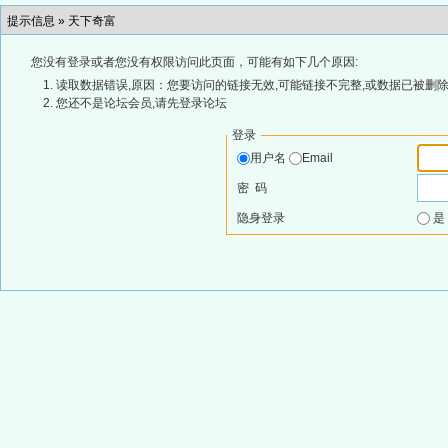
提示信息 »
天下奇富
您没有登录或者您没有权限访问此页面，可能有如下几个原因:
读取数据错误,原因：您要访问的链接无效,可能链接不完整,或数据已被删除
您还不是论坛会员,请先登录论坛
登录
用户名
Email
密 码
隐身登录