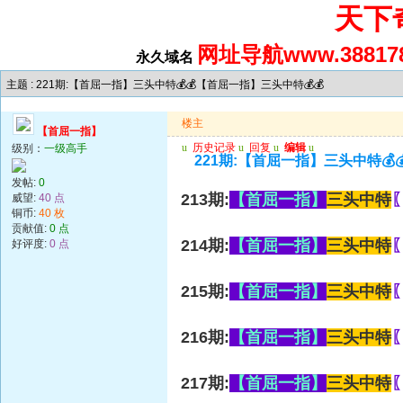
天下
网址导航www.388178
永久域名
主题 : 221期:【首屈一指】三头中特💰💰【首屈一指】三头中特💰💰
楼主
【首屈一指】
u
历史记录
u
回复
u
编辑
u
级别：
一级高手
221期:【首屈一指】三头中特💰
发帖:
0
213期:
【首屈一指】
三头中特
威望:
40 点
铜币:
40 枚
贡献值:
0 点
214期:
【首屈一指】
三头中特
好评度:
0 点
215期:
【首屈一指】
三头中特
216期:
【首屈一指】
三头中特
217期:
【首屈一指】
三头中特