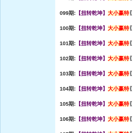
099期:
【扭转乾坤】
大小赢特
100期:
【扭转乾坤】
大小赢特
101期:
【扭转乾坤】
大小赢特
102期:
【扭转乾坤】
大小赢特
103期:
【扭转乾坤】
大小赢特
104期:
【扭转乾坤】
大小赢特
105期:
【扭转乾坤】
大小赢特
106期:
【扭转乾坤】
大小赢特