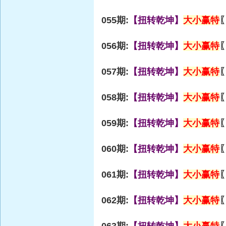
055期:
【扭转乾坤】
大小赢特
056期:
【扭转乾坤】
大小赢特
057期:
【扭转乾坤】
大小赢特
058期:
【扭转乾坤】
大小赢特
059期:
【扭转乾坤】
大小赢特
060期:
【扭转乾坤】
大小赢特
061期:
【扭转乾坤】
大小赢特
062期:
【扭转乾坤】
大小赢特