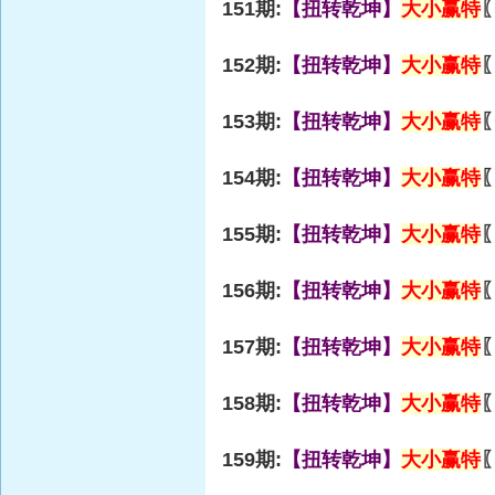
151期:
【扭转乾坤】
大小赢特
152期:
【扭转乾坤】
大小赢特
153期:
【扭转乾坤】
大小赢特
154期:
【扭转乾坤】
大小赢特
155期:
【扭转乾坤】
大小赢特
156期:
【扭转乾坤】
大小赢特
157期:
【扭转乾坤】
大小赢特
158期:
【扭转乾坤】
大小赢特
159期:
【扭转乾坤】
大小赢特