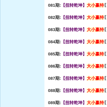
081期:
【扭转乾坤】
大小赢特
082期:
【扭转乾坤】
大小赢特
083期:
【扭转乾坤】
大小赢特
084期:
【扭转乾坤】
大小赢特
085期:
【扭转乾坤】
大小赢特
086期:
【扭转乾坤】
大小赢特
087期:
【扭转乾坤】
大小赢特
088期:
【扭转乾坤】
大小赢特
089期:
【扭转乾坤】
大小赢特