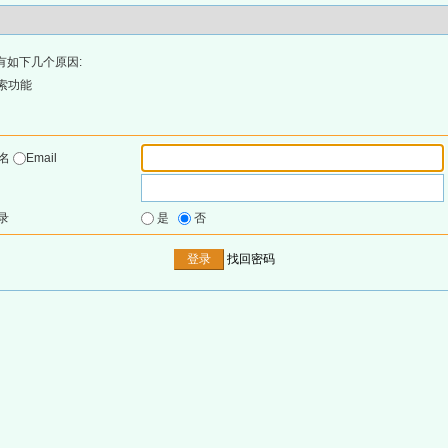
有如下几个原因:
索功能
户名
Email
录
是
否
找回密码